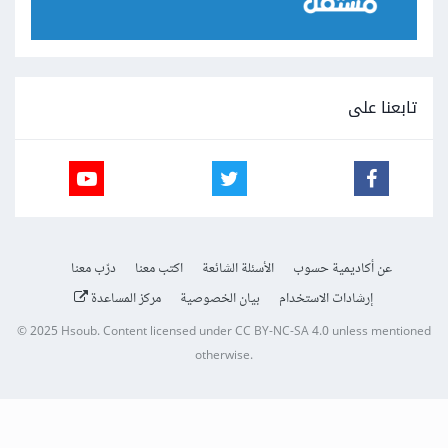
تابعنا على
عن أكاديمية حسوب
الأسئلة الشائعة
اكتب معنا
درّب معنا
إرشادات الاستخدام
بيان الخصوصية
مركز المساعدة
© 2025
Hsoub
.
Content licensed under
CC BY-NC-SA 4.0
unless mentioned
otherwise.