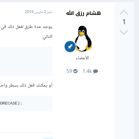
هشام رزق الله
نشر
2 مارس 2016
1
يوجد عدة طرق لفعل ذلك في با
التالي:
الأعضاء
59
1.4k
أو يمكنك فعل ذلك بسطر واحد 
ORECASE):