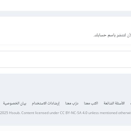
آن
لتنشر باسم حسابك.
الأسئلة الشائعة
اكتب معنا
درّب معنا
إرشادات الاستخدام
بيان الخصوصية
 2025
Hsoub
.
Content licensed under
CC BY-NC-SA 4.0
unless mentioned otherwi