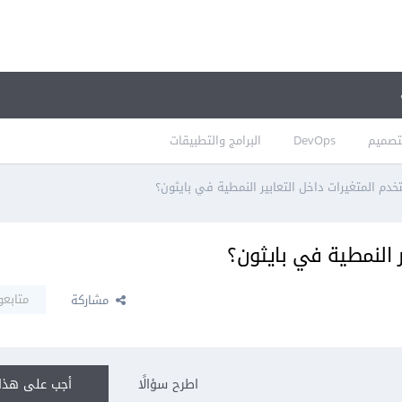
تصميم
DevOps
البرامج والتطبيقات
دم المتغيرات داخل التعابير النمطية في بايثون؟
 النمطية في بايثون؟
متابعو
مشاركة
اطرح سؤالًا
أجب على هذا 