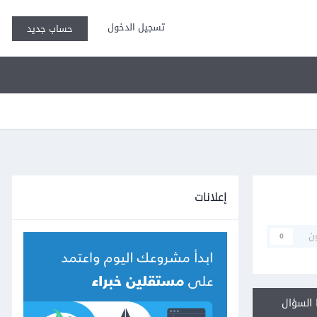
تسجيل الدخول
حساب جديد
إعلانات
ن
0
السؤال