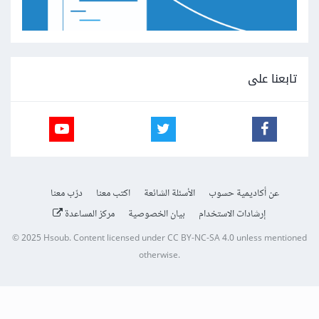
تابعنا على
عن أكاديمية حسوب
الأسئلة الشائعة
اكتب معنا
درّب معنا
إرشادات الاستخدام
بيان الخصوصية
مركز المساعدة
© 2025
Hsoub
.
Content licensed under
CC BY-NC-SA 4.0
unless mentioned
otherwise.