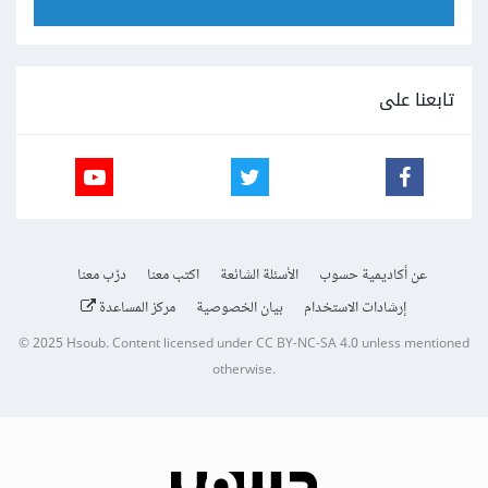
تابعنا على
عن أكاديمية حسوب
الأسئلة الشائعة
اكتب معنا
درّب معنا
إرشادات الاستخدام
بيان الخصوصية
مركز المساعدة
© 2025
Hsoub
.
Content licensed under
CC BY-NC-SA 4.0
unless mentioned
otherwise.