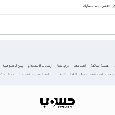
آن
لتنشر باسم حسابك.
الأسئلة الشائعة
اكتب معنا
درّب معنا
إرشادات الاستخدام
بيان الخصوصية
 2025
Hsoub
.
Content licensed under
CC BY-NC-SA 4.0
unless mentioned otherwi