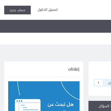
تسجيل الدخول
حساب جديد
إعلانات
ن
1
السؤال