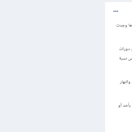
دها وجدت
 دورات
اس نسبة
النهار
بأحد أو