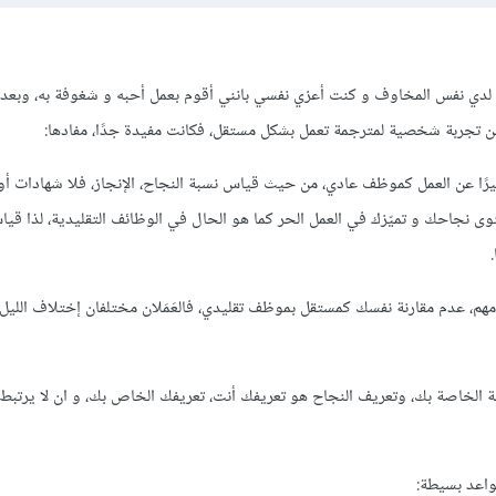
 لدي نفس المخاوف و كنت أعزي نفسي بانني أقوم بعمل أحبه و شغوفة به، وبع
عن تجربة شخصية لمترجمة تعمل بشكل مستقل، فكانت مفيدة جدًا، مفادها:
ًا عن العمل كموظف عادي، من حيث قياس نسبة النجاح، الإنجاز، فلا شهادات أو
وى نجاحك و تميّزك في العمل الحر كما هو الحال في الوظائف التقليدية، لذا قي
مهم، عدم مقارنة نفسك كمستقل بموظف تقليدي، فالعَمَلان مختلفان إختلاف الليل و
 الخاصة بك، وتعريف النجاح هو تعريفك أنت، تعريفك الخاص بك، و ان لا يرتبط 
واعد بسيطة: