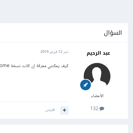
السؤال
عبد الرحيم
نشر
12 فبراير 2016
كيف يمكنني معرفة إن كانت نسخة Google Chrome لدي 64 بت وهل يوجد فرق بينها وبين 32 بت؟
الأعضاء
132
اقتباس