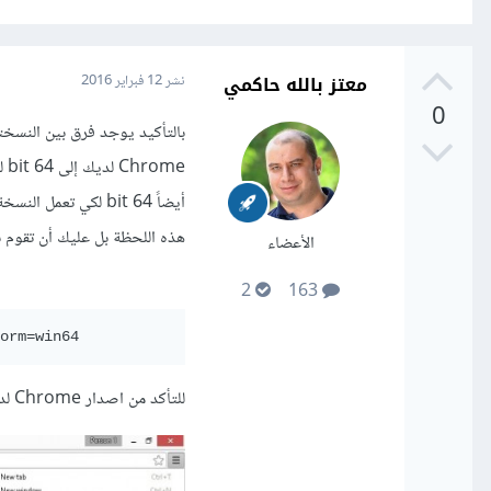
معتز بالله حاكمي
نشر
12 فبراير 2016
0
me
هذه اللحظة بل عليك أن تقوم 
الأعضاء
2
163
orm=win64
للتأكد من اصدار Chrome لديك