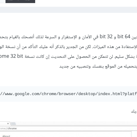
بالتأكيد يوجد فرق بين النسختين 64 bit و 32 bit في الأمان و الإستقرار و السرعة لذلك أنصحك بال
Chro لديك إلى 64 bit للإستفادة من هذه الميزات. لكن من الجدير بالذكر أنه عليك التأكد من أن نسخة
بتحميله من الموقع بنفسك وتنصبيه من جديد
//www.google.com/chrome/browser/desktop/index.html?platf