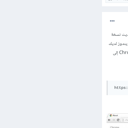
قيام بتحديث نسخة
 الويندوز لديك
أيضاً 64 bit لكي تعمل النسخة بشكل سليم. لن تتمكن من الحصول على التحديث إن كانت نسخة Chrome 32 bit إلى
 https: