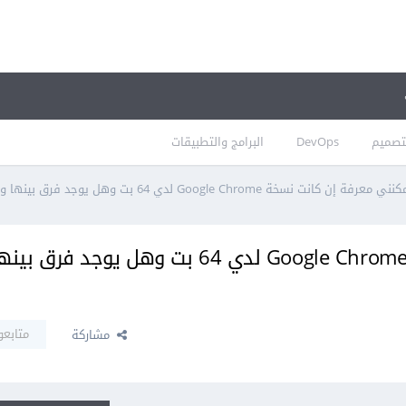
تصميم
DevOps
البرامج والتطبيقات
إن كانت نسخة Google Chrome لدي 64 بت وهل يوجد فرق بينها وبين 32 بت؟
كيف يمكنني معرفة إن كانت نسخة Google Chrome لدي 64 بت وهل يوج
متابعو
مشاركة