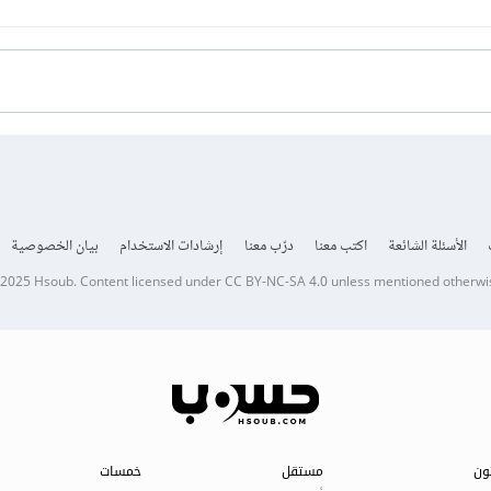
الأسئلة الشائعة
اكتب معنا
درّب معنا
إرشادات الاستخدام
بيان الخصوصية
 2025
Hsoub
.
Content licensed under
CC BY-NC-SA 4.0
unless mentioned otherwi