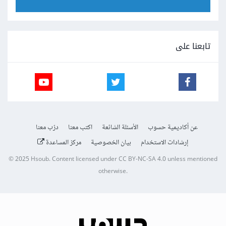
تابعنا على
عن أكاديمية حسوب
الأسئلة الشائعة
اكتب معنا
درّب معنا
إرشادات الاستخدام
بيان الخصوصية
مركز المساعدة
© 2025
Hsoub
.
Content licensed under
CC BY-NC-SA 4.0
unless mentioned
otherwise.