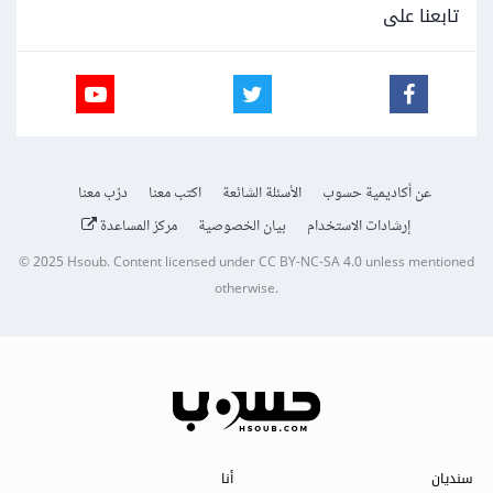
تابعنا على
عن أكاديمية حسوب
الأسئلة الشائعة
اكتب معنا
درّب معنا
إرشادات الاستخدام
بيان الخصوصية
مركز المساعدة
© 2025
Hsoub
.
Content licensed under
CC BY-NC-SA 4.0
unless mentioned
otherwise.