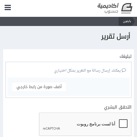
بايثون
أرسل تقرير
تبليغك
يمكنك إرسال رسالة مع التقرير بشكل اختياري
أضف صورة من رابط خارجي
التحقق البشري