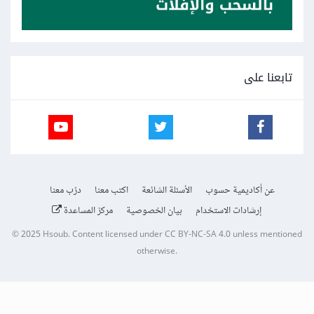
تابعنا على
عن أكاديمية حسوب
الأسئلة الشائعة
اكتب معنا
درّب معنا
إرشادات الاستخدام
بيان الخصوصية
مركز المساعدة
© 2025
Hsoub
.
Content licensed under
CC BY-NC-SA 4.0
unless mentioned
otherwise.