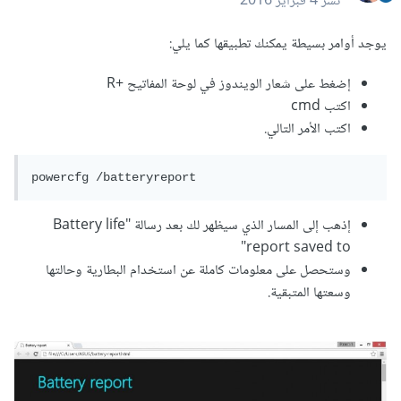
نشر
4 فبراير 2016
يوجد أوامر بسيطة يمكنك تطبيقها كما يلي:
إضغط على شعار الويندوز في لوحة المفاتيح +R
اكتب cmd
اكتب الأمر التالي.
powercfg /batteryreport
إذهب إلى المسار الذي سيظهر لك بعد رسالة "Battery life
report saved to"
وستحصل على معلومات كاملة عن استخدام البطارية وحالتها
وسعتها المتبقية.