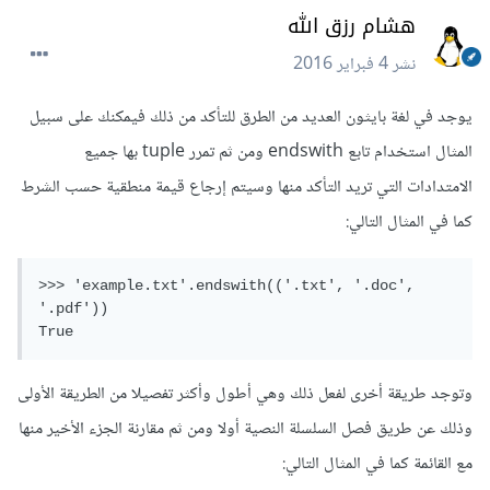
هشام رزق الله
نشر
4 فبراير 2016
يوجد في لغة بايثون العديد من الطرق للتأكد من ذلك فيمكنك على سبيل
المثال استخدام تابع endswith ومن ثم تمرر tuple بها جميع
الامتدادات التي تريد التأكد منها وسيتم إرجاع قيمة منطقية حسب الشرط
كما في المثال التالي:
>>> 'example.txt'.endswith(('.txt', '.doc', 
'.pdf'))

True
وتوجد طريقة أخرى لفعل ذلك وهي أطول وأكثر تفصيلا من الطريقة الأولى
وذلك عن طريق فصل السلسلة النصية أولا ومن ثم مقارنة الجزء الأخير منها
مع القائمة كما في المثال التالي: