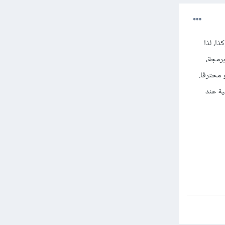
ا، لذا
برمجة،
 محترفا.
ية عند