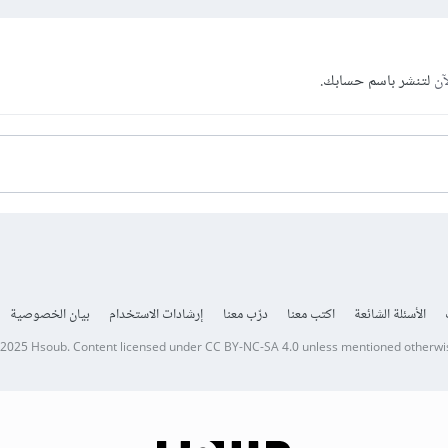
آن
لتنشر باسم حسابك.
الأسئلة الشائعة
اكتب معنا
درّب معنا
إرشادات الاستخدام
بيان الخصوصية
 2025
Hsoub
.
Content licensed under
CC BY-NC-SA 4.0
unless mentioned otherwi