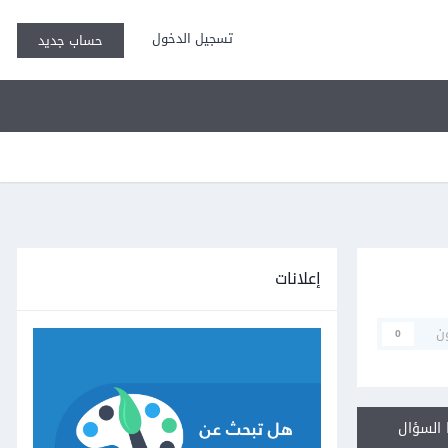
تسجيل الدخول
حساب جديد
إعلانات
ن
0
السؤال