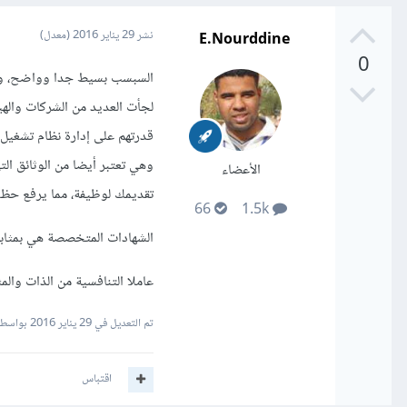
E.Nourddine
نشر
29 يناير 2016
(معدل)
0
السبسب بسيط جدا وواضح، وهو 
لجأت العديد من الشركات والهيئ
قدرتهم على إدارة نظام تشغيل
وهي تعتبر أيضا من الوثائق الت
الأعضاء
تقديمك لوظيفة، مما يرفع حظ
66
1.5k
الشهادات المتخصصة هي بمثابة 
عاملا التنافسية من الذات والم
تم التعديل في
29 يناير 2016
بواسطة ourddine
اقتباس