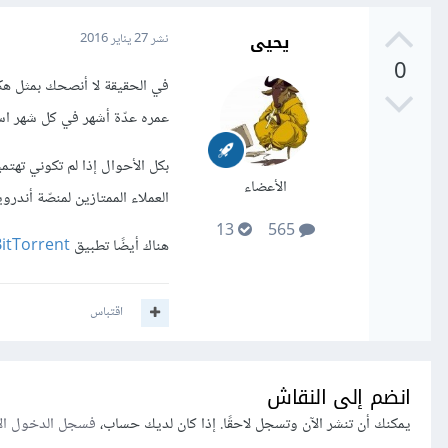
يحيى
نشر
27 يناير 2016
0
في الحقيقة لا أنصحك بمثل هك
عمره عدّة أشهر في كل شهر اس
بكل الأحوال إذا لم تكوني تهتم
الأعضاء
العملاء الممتازين لمنصّة أندر
13
565
هناك أيضًا تطبيق
itTorrent
اقتباس
انضم إلى النقاش
يمكنك أن تنشر الآن وتسجل لاحقًا. إذا كان لديك حساب،
فسجل الدخول ال