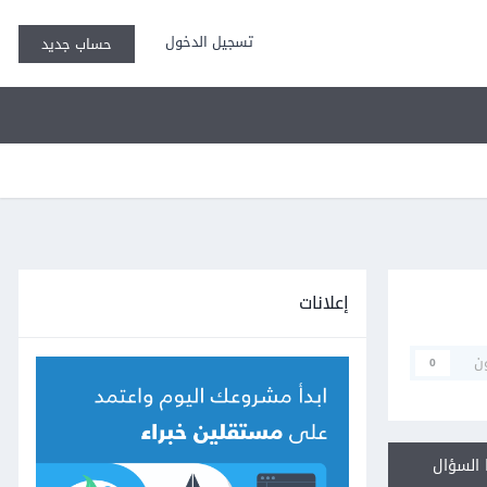
تسجيل الدخول
حساب جديد
إعلانات
ن
0
السؤال