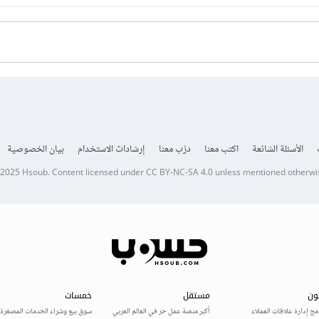
الأسئلة الشائعة
اكتب معنا
درّب معنا
إرشادات الاستخدام
بيان الخصوصية
 2025
Hsoub
.
Content licensed under
CC BY-NC-SA 4.0
unless mentioned otherwi