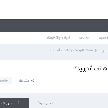
تصميم
DevOps
البرامج والتطبيقات
ني تنزيل ملفات التورنت من هاتف أندرويد؟
هاتف أندرويد؟
متابعو
مشاركة
اطرح سؤالًا
أجب على هذا 