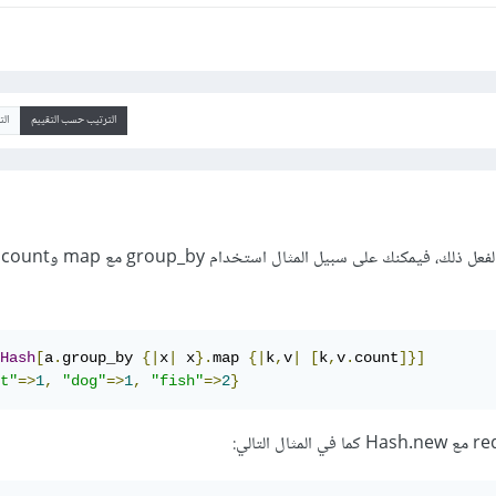
الترتيب حسب التقييم
ال
يوج
Hash
[
a
.
group_by 
{|
x
|
 x
}.
map 
{|
k
,
v
|
[
k
,
v
.
count
]}]
t"
=>
1
,
"dog"
=>
1
,
"fish"
=>
2
}