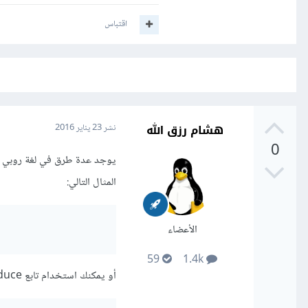
اقتباس
هشام رزق الله
نشر
23 يناير 2016
0
المثال التالي:
الأعضاء
59
1.4k
أو يمكنك استخدام تابع reduce مع Hash.new كما في المثال التالي: