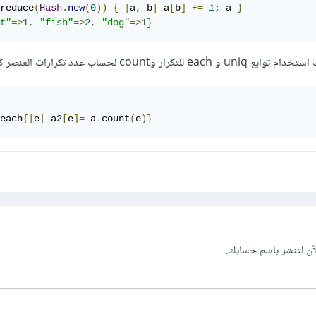
reduce
(
Hash
.
new
(
0
))
{
|
a
,
 b
|
 a
[
b
]
+=
1
;
 a 
}
t"
=>
1
,
"fish"
=>
2
,
"dog"
=>
1
}
cou لحساب عدد تكرارات العنصر كالتالي:
each
{|
e
|
 a2
[
e
]=
 a
.
count
(
e
)}
آن
لتنشر باسم حسابك.