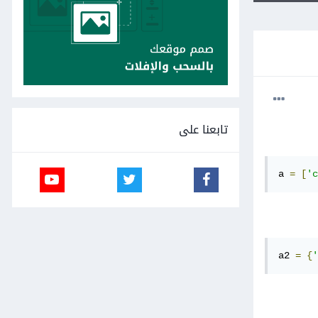
تابعنا على
a 
=
[
'c
a2 
=
{
'