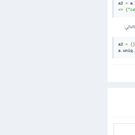
a2 
=
 a
.
=>
{
"ca
a2 
=
{}
a
.
uniq
.