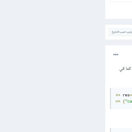
ترتيب حسب التاريخ
د عدة طرق في لغة روبي لفعل ذلك، فيمكنك على سبيل المثال استخدام group_by مع map وcount كما في
>>
 res
=
=>
{
"ca