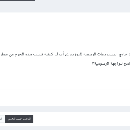
تتوفر بعض البرامج على شكل ملفات deb خارج المستودعات الرسمية للتوزيعات، أعرف كيفية تثبيت هذه الحزم من سط
الترتيب حسب التقييم
ال