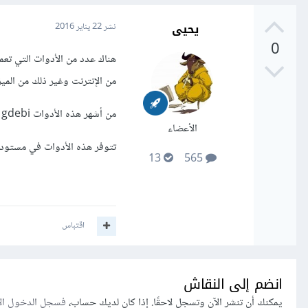
يحيى
نشر
22 يناير 2016
0
من الإنترنت وغير ذلك من المي
من أشهر هذه الأدوات gdebi لواجهة غنوم، أو gdebi-kde لواجهة كدي، أو apper وهو خياري لواجهة كدي.
الأعضاء
تتوفر هذه الأدوات في مستودعا
13
565
اقتباس
انضم إلى النقاش
يمكنك أن تنشر الآن وتسجل لاحقًا. إذا كان لديك حساب،
فسجل الدخول ال