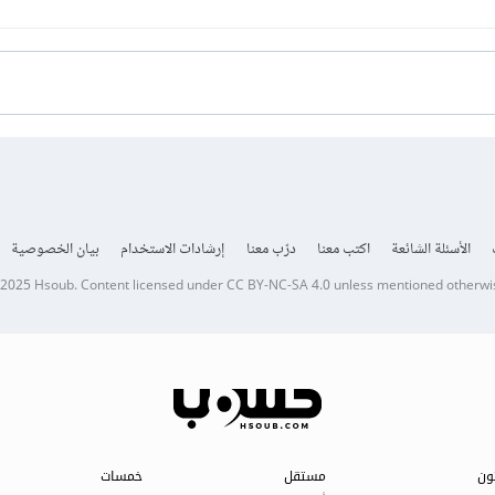
الأسئلة الشائعة
اكتب معنا
درّب معنا
إرشادات الاستخدام
بيان الخصوصية
 2025
Hsoub
.
Content licensed under
CC BY-NC-SA 4.0
unless mentioned otherwi