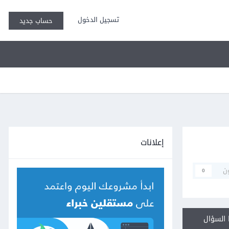
تسجيل الدخول
حساب جديد
إعلانات
ن
0
السؤال