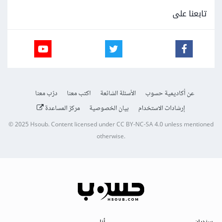
تابعنا على
عن أكاديمية حسوب
الأسئلة الشائعة
اكتب معنا
درّب معنا
إرشادات الاستخدام
بيان الخصوصية
مركز المساعدة
© 2025
Hsoub
.
Content licensed under
CC BY-NC-SA 4.0
unless mentioned
otherwise.