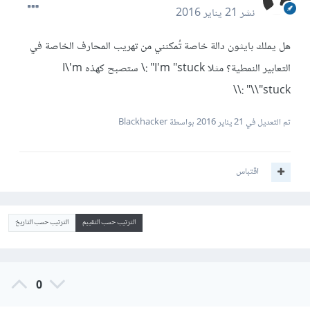
نشر
21 يناير 2016
هل يملك بايثون دالة خاصة تُمكنني من تهريب المحارف الخاصة في
التعابير النمطية؟ مثلا I'm "stuck" :\ ستصبح كهذه I\'m
\"stuck\" :\\
تم التعديل في
21 يناير 2016
بواسطة Blackhacker
اقتباس
الترتيب حسب التقييم
الترتيب حسب التاريخ
0