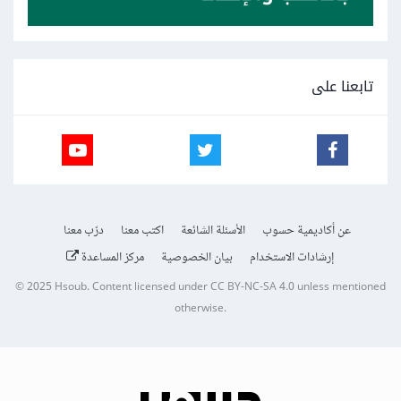
تابعنا على
عن أكاديمية حسوب
الأسئلة الشائعة
اكتب معنا
درّب معنا
إرشادات الاستخدام
بيان الخصوصية
مركز المساعدة
© 2025
Hsoub
.
Content licensed under
CC BY-NC-SA 4.0
unless mentioned
otherwise.