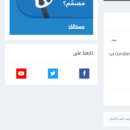
تابعنا على
أريد التأكد من أن السلسلة النصية تحتوي فقط على حروف وأرقام والخطوط العلوية والسفلية (underscores and dashes) فما
ترتيب حسب التاريخ