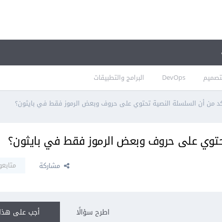
تصميم
DevOps
البرامج والتطبيقات
كد من أن السلسلة النصية تحتوي على حروف وبعض الرموز فقط في بايثون؟
تحتوي على حروف وبعض الرموز فقط في بايثون؟
متابعو
مشاركة
اطرح سؤالًا
أجب على هذا 