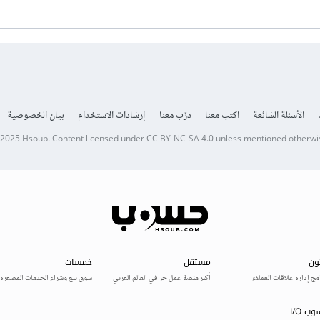
الأسئلة الشائعة
اكتب معنا
درّب معنا
إرشادات الاستخدام
بيان الخصوصية
 2025
Hsoub
.
Content licensed under
CC BY-NC-SA 4.0
unless mentioned otherwi