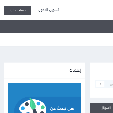
تسجيل الدخول
حساب جديد
إعلانات
ن
0
السؤال