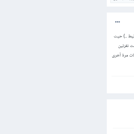
 تصميم – تخطيط ..) حيث
ت نقرتين
بات مرة أخرى