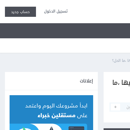
تسجيل الدخول
حساب جديد
إعلانات
ليها ،ما
ن
0