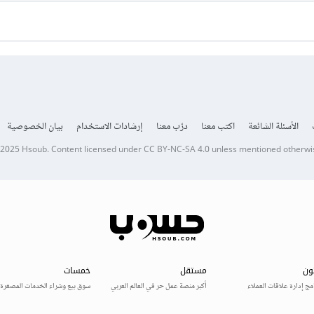
الأسئلة الشائعة
اكتب معنا
درّب معنا
إرشادات الاستخدام
بيان الخصوصية
 2025
Hsoub
.
Content licensed under
CC BY-NC-SA 4.0
unless mentioned otherwi