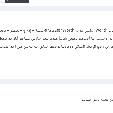
أعتقد أنك تقصد أن تقول تبويبات "Word" وليس قوائم "Word" (الصفحة الرئيسية – إدراج –
م، والسبب أنها أصبحت تختفي تلقائياً عندما تبعد الماوس عنها هو أنك قد ضغط
 إلى وضع الإخفاء التلقائي ولإعادتها لوضعها السابق انقر نقرتين على أحد التبوي
آن
لتنشر باسم حسابك.