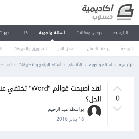
الرئيسية
دروس ومقالات
أسئلة وأجوبة
كتب
دورات
البرمجة
ريادة الأعمال
العمل الحر
التسويق والمبيعات
ال
الرئيسية
أسئلة وأجوبة
الأقسام
أسئلة البرامج والتطبيقات
لقد أصبحت قوائم "Word" تختفي عندما
لقد أصبحت قوائم
الحل؟
0
بواسطة عبد الرحيم
16 يناير 2016