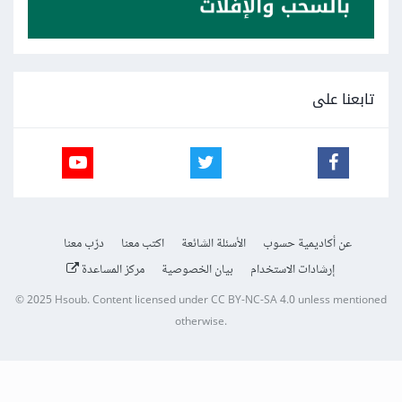
تابعنا على
عن أكاديمية حسوب
الأسئلة الشائعة
اكتب معنا
درّب معنا
إرشادات الاستخدام
بيان الخصوصية
مركز المساعدة
© 2025
Hsoub
.
Content licensed under
CC BY-NC-SA 4.0
unless mentioned
otherwise.