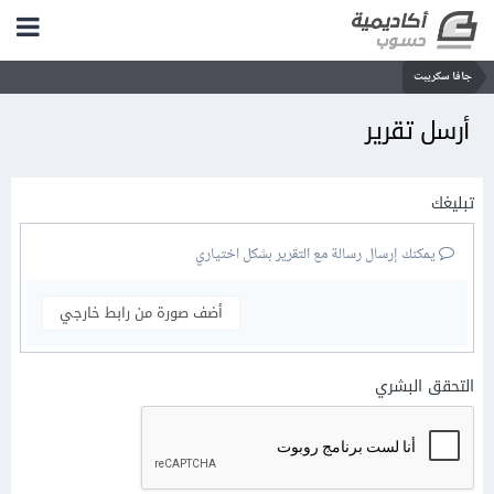
جافا سكريبت
أرسل تقرير
تبليغك
يمكنك إرسال رسالة مع التقرير بشكل اختياري
أضف صورة من رابط خارجي
التحقق البشري