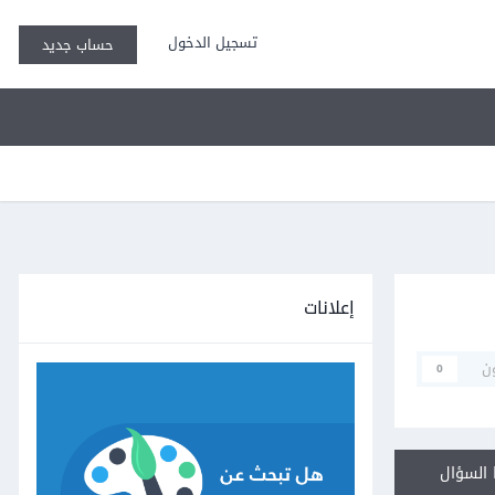
تسجيل الدخول
حساب جديد
إعلانات
ن
0
السؤال