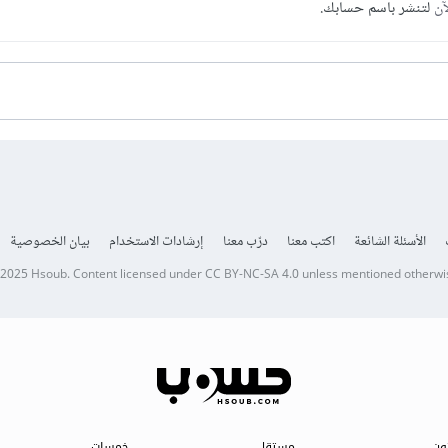
آن
لتنشر باسم حسابك.
الأسئلة الشائعة
اكتب معنا
درّب معنا
إرشادات الاستخدام
بيان الخصوصية
 2025
Hsoub
.
Content licensed under
CC BY-NC-SA 4.0
unless mentioned otherwi