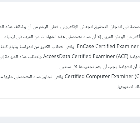
صصة في المجال التحقيق الجنائي الإلكتروني، فعلى الرغم من أن وظائف هذه ال
كثر من الوطن العربي إلا أن عدد متحصلي هذه الشهادات من العرب في ازدياد.
وأشهر هذه الشهادات EnCase Certified Examiner (EnCE) والتي تتطلب الكثير من الدراسة وتبلغ
اختبارها 200$، بالإضافة إلى شهادة AccessData Certified Examiner (ACE) وتتطلب 
 أن الشهادة يجب أن يتم تجديدها كل سنتين.
وفي النهاية، هنالك شهادة Certified Computer Examiner (CCE) والتي تجاوز عدد المتحصل