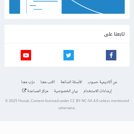
تابعنا على
عن أكاديمية حسوب
الأسئلة الشائعة
اكتب معنا
درّب معنا
إرشادات الاستخدام
بيان الخصوصية
مركز المساعدة
© 2025
Hsoub
.
Content licensed under
CC BY-NC-SA 4.0
unless mentioned
otherwise.