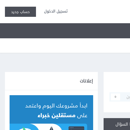
تسجيل الدخول
حساب جديد
إعلانات
ن
0
السؤال