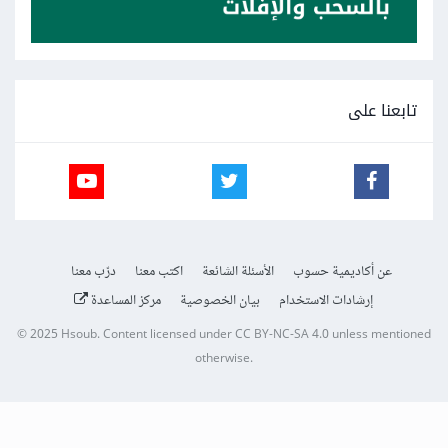
تابعنا على
عن أكاديمية حسوب
الأسئلة الشائعة
اكتب معنا
درّب معنا
إرشادات الاستخدام
بيان الخصوصية
مركز المساعدة
© 2025
Hsoub
.
Content licensed under
CC BY-NC-SA 4.0
unless mentioned
otherwise.