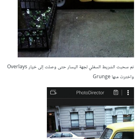
ثم سحبت الشريط السفلي لجهة اليسار حتى وصلت إلى خيَار Overlays
واخترت منها Grunge