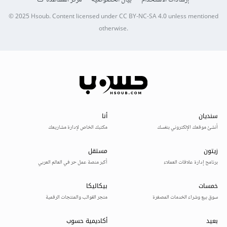
© 2025
Hsoub
.
Content licensed under
CC BY-NC-SA 4.0
unless mentioned
otherwise.