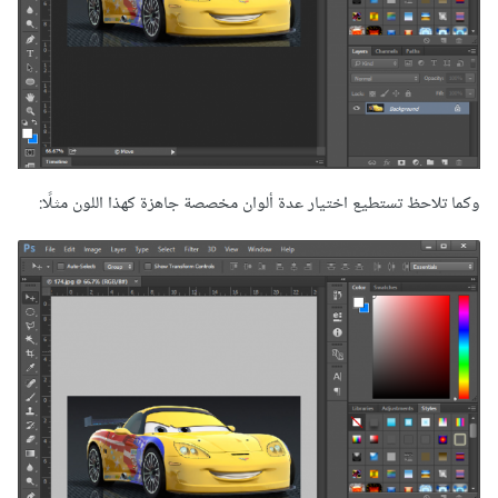
وكما تلاحظ تستطيع اختيار عدة ألوان مخصصة جاهزة كهذا اللون مثلًا: