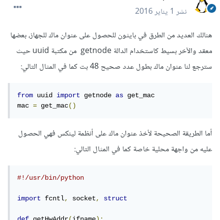
نشر
1 يناير 2016
هنالك العديد من الطرق في بايثون للحصول على عنوان ماك للجهاز، بعضها
معقد والآخر بسيط كاستخدام الدالة getnode من مكتبة uuid حيث
سترجع لنا عنوان ماك بطول عدد صحيح 48 بت كما في المثال التالي:
from
 uuid 
import
 getnode 
as
 get_mac

mac 
=
 get_mac
()
أما الطريقة الصحيحة لأخذ عنوان ماك على أنظمة لينكس فهي الحصول
عليه من واجهة محلية خاصة كما في المثال التالي:
#!/usr/bin/python
import
 fcntl
,
 socket
,
struct
def
 getHwAddr
(
ifname
):