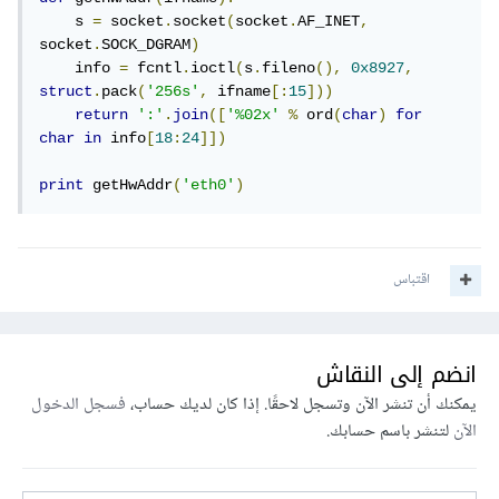
    s 
=
 socket
.
socket
(
socket
.
AF_INET
,
socket
.
SOCK_DGRAM
)
    info 
=
 fcntl
.
ioctl
(
s
.
fileno
(),
0x8927
,
struct
.
pack
(
'256s'
,
 ifname
[:
15
]))
return
':'
.
join
([
'%02x'
%
 ord
(
char
)
for
char
in
 info
[
18
:
24
]])
print
 getHwAddr
(
'eth0'
)
اقتباس
انضم إلى النقاش
يمكنك أن تنشر الآن وتسجل لاحقًا. إذا كان لديك حساب،
فسجل الدخول
الآن
لتنشر باسم حسابك.