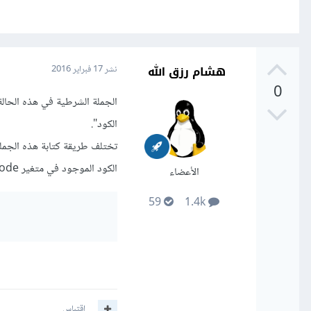
هشام رزق الله
نشر
17 فبراير 2016
0
الجملة الشرطية في هذه الحالة
الكود".
تختلف طريقة كتابة هذه الجمل
الكود الموجود في متغير code (مثلا) إذا تحقق الشرط:
الأعضاء
59
1.4k
اقتباس