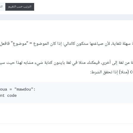
الترتيب حسب التقييم
ال
 سهلة للغاية، لأن صياغتها ستكون كالتالي: إذا كان الموضوع = “موضوع” فافعل 
ة من لغة إلى أخرى، فيمكنك مثلا في لغة بايثون كتابة شيء مشابه لهذا حيث سي
oua = "mawdou":

nt code