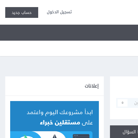
تسجيل الدخول
حساب جديد
إعلانات
ن
0
السؤال