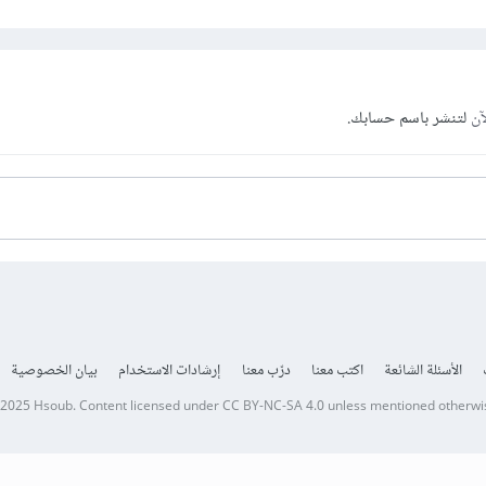
آن
لتنشر باسم حسابك.
الأسئلة الشائعة
اكتب معنا
درّب معنا
إرشادات الاستخدام
بيان الخصوصية
 2025
Hsoub
.
Content licensed under
CC BY-NC-SA 4.0
unless mentioned otherwi