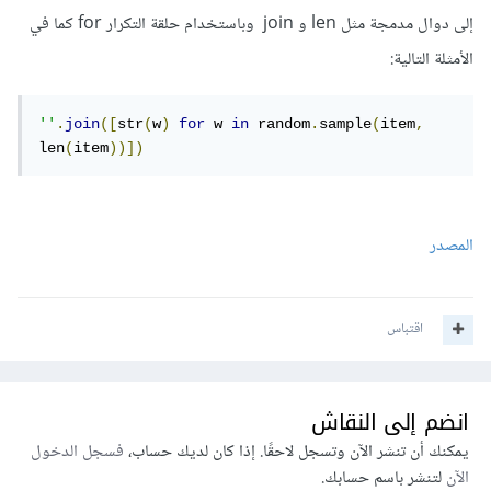
إلى دوال مدمجة مثل len و join وباستخدام حلقة التكرار for كما في
الأمثلة التالية:
''
.
join
([
str
(
w
)
for
 w 
in
 random
.
sample
(
item
,
len
(
item
))])
المصدر
اقتباس
انضم إلى النقاش
يمكنك أن تنشر الآن وتسجل لاحقًا. إذا كان لديك حساب،
فسجل الدخول
الآن
لتنشر باسم حسابك.