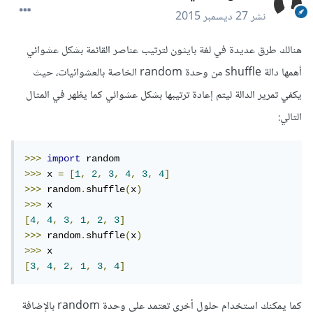
نشر
27 ديسمبر 2015
هنالك طرق عديدة في لغة بايثون لترتيب عناصر القائمة بشكل عشوائي
أهمها دالة shuffle من وحدة random الخاصة بالعشوائيات، حيث
يكفي تمرير الدالة ليتم إعادة ترتيبها بشكل عشوائي كما يظهر في المثال
التالي:
>>>
import
 random
>>>
 x 
=
[
1
,
2
,
3
,
4
,
3
,
4
]
>>>
 random
.
shuffle
(
x
)
>>>
 x
[
4
,
4
,
3
,
1
,
2
,
3
]
>>>
 random
.
shuffle
(
x
)
>>>
 x
[
3
,
4
,
2
,
1
,
3
,
4
]
كما يمكنك استخدام حلول أخرى تعتمد على وحدة random بالإضافة