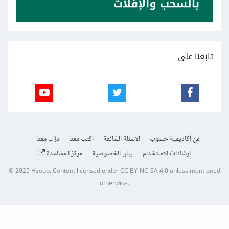
تابعنا على
عن أكاديمية حسوب
الأسئلة الشائعة
اكتب معنا
درّب معنا
إرشادات الاستخدام
بيان الخصوصية
مركز المساعدة
© 2025
Hsoub
.
Content licensed under
CC BY-NC-SA 4.0
unless mentioned
otherwise.