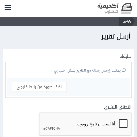
بايثون
أرسل تقرير
تبليغك
يمكنك إرسال رسالة مع التقرير بشكل اختياري
أضف صورة من رابط خارجي
التحقق البشري