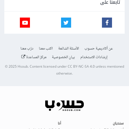
تابعنا على
عن أكاديمية حسوب
الأسئلة الشائعة
اكتب معنا
درّب معنا
إرشادات الاستخدام
بيان الخصوصية
مركز المساعدة
© 2025
Hsoub
.
Content licensed under
CC BY-NC-SA 4.0
unless mentioned
otherwise.