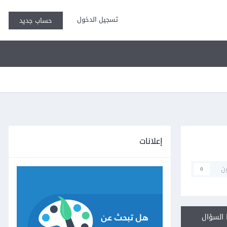
تسجيل الدخول
حساب جديد
إعلانات
ن
0
السؤال