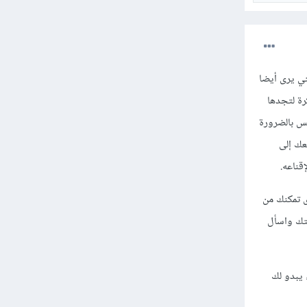
تي يرى أيضا
رة لتجدها
يس بالضرورة
عك إلى
قناعه.
ى تمكنك من
قتك واسأل
 يبدو لك