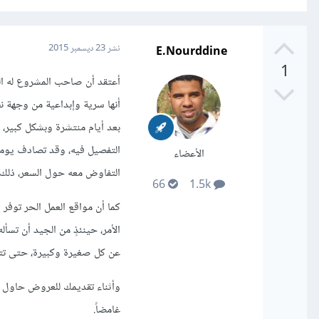
E.Nourddine
نشر
23 ديسمبر 2015
1
أعتقد أن صاحب المشروع له الح
أنها سرية وإبداعية من وجهة ن
بعد أيام منتشرة وبشكل كبير، 
التفصيل فيه، وقد تصادف يوما ع
الأعضاء
التفاوض معه حول السعر، ذلك أ
66
1.5k
كما أن مواقع العمل الحر توفر 
الأمر، حينئذٍ من الجيد أن تس
عن كل صغيرة وكبيرة، حتى تتف
وأثناء تقديمك للعروض حاول د
غامضاً.