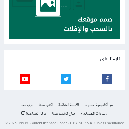
تابعنا على
عن أكاديمية حسوب
الأسئلة الشائعة
اكتب معنا
درّب معنا
إرشادات الاستخدام
بيان الخصوصية
مركز المساعدة
© 2025
Hsoub
.
Content licensed under
CC BY-NC-SA 4.0
unless mentioned