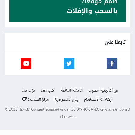
تابعنا على
عن أكاديمية حسوب
الأسئلة الشائعة
اكتب معنا
درّب معنا
إرشادات الاستخدام
بيان الخصوصية
مركز المساعدة
© 2025
Hsoub
.
Content licensed under
CC BY-NC-SA 4.0
unless mentioned
otherwise.