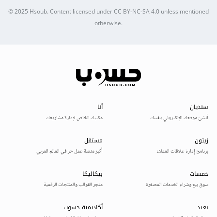
© 2025
Hsoub
.
Content licensed under
CC BY-NC-SA 4.0
unless mentioned
otherwise.