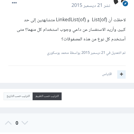
نشر
21 ديسمبر 2015
لاحظت أن (List(of و (LinkedList(of متشابهتين إلى حد
كبير، وأريد الاستفسار عن داعي وجوب استخدام كل منهما؟ متى
أستخدم كل نوع من هذه المصفوفات؟
تم التعديل في
21 ديسمبر 2015
بواسطة محمد بوسكوري
اقتباس
الترتيب حسب التقييم
الترتيب حسب التاريخ
0