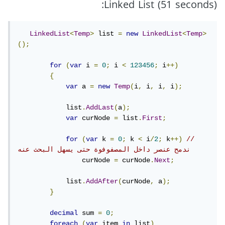
(Linked List (51 seconds:
LinkedList
<
Temp
>
 list 
=
new
LinkedList
<
Temp
>
();
for
(
var
 i 
=
0
;
 i 
<
123456
;
 i
++)
{
var
 a 
=
new
Temp
(
i
,
 i
,
 i
,
 i
);
            list
.
AddLast
(
a
);
var
 curNode 
=
 list
.
First
;
for
(
var
 k 
=
0
;
 k 
<
 i
/
2
;
 k
++)
// 
ندمح عنصر داخل المصفوفوة حتى يسهل البحث عنه
                curNode 
=
 curNode
.
Next
;
            list
.
AddAfter
(
curNode
,
 a
);
}
decimal
 sum 
=
0
;
foreach
(
var
 item 
in
 list
)