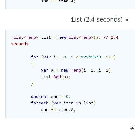
            sum 
+=
 item
.
A
;
(List (2.4 seconds:
List
<
Temp
>
 list 
=
new
List
<
Temp
>();
// 2.4 
seconds
for
(
var
 i 
=
0
;
 i 
<
12345678
;
 i
++)
{
var
 a 
=
new
Temp
(
i
,
 i
,
 i
,
 i
);
            list
.
Add
(
a
);
}
decimal
 sum 
=
0
;
foreach
(
var
 item 
in
 list
)
            sum 
+=
 item
.
A
;
ثم: