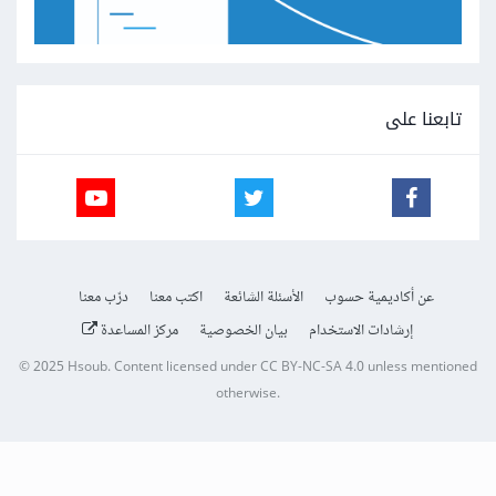
تابعنا على
عن أكاديمية حسوب
الأسئلة الشائعة
اكتب معنا
درّب معنا
إرشادات الاستخدام
بيان الخصوصية
مركز المساعدة
© 2025
Hsoub
.
Content licensed under
CC BY-NC-SA 4.0
unless mentioned
otherwise.