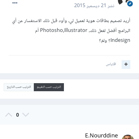
نشر
21 ديسمبر 2015
أريد تصميم بطاقات هوية لعميل لي، وأود قبل ذلك الاستفسار عن أي
البرامج أفضل لفعل ذلك، Photosho,Illustrator أم
Indesign؟ ولمَ؟
اقتباس
الترتيب حسب التقييم
الترتيب حسب التاريخ
0
E.Nourddine