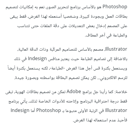
Photoshop هو بالأساس برنامج لتحرير الصور، نعم به إمكانيات لتصميم
بطاقات العمل وبجودة كبيرة، وشخصيا أستعمله لهذا الغرض، فقط يبقى
على المصمم إدخال بعض التعديلات على دقة الملفات حتى تتناسب
والطباعة في آخر المطاف.
Illustrator، مصمم بالأساس للتصاميم المركّبة وذات الدقة العالية،
بالاضافة إلى تصاميم الطباعة حيث يعتبر منافس Indesign في ذلك
ويستعمل بكثرة فس أجل هذا الغرض -الطباعة-، لكنه يستعمل بكثرة أيضاً
للرسم الالكتروني... لكن يمكن تصميم البطاقة بواسطته وبصورة جيدة.
خلاصة: كما رأينا جل برامج Adobe تمكن من تصميم بطاقات الهوية، تبقى
فقط درجة احترافية البرنامج وإتاحته للأدوات الخاصة لذلك، يأتي برنامج
Illustrator في الرتبة الأولى متبوعا بـ Photoshop أما Indesign
فأحبذ عدم استعماله لهذا الغرض.