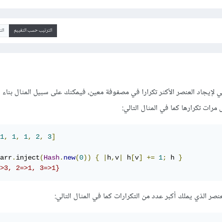
الترتيب حسب التقييم
ال
ات تكرارها كما في المثال التالي:
1
,
1
,
1
,
2
,
3
]
arr
.
inject
(
Hash
.
new
(
0
))
{
|
h
,
v
|
 h
[
v
]
+=
1
;
 h 
}
>3, 2=>1, 3=>1}
صر الذي يملك أكبر عدد من التكرارات كما في المثال التالي: