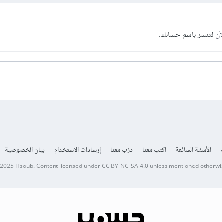
آن
لتنشر باسم حسابك.
الأسئلة الشائعة
اكتب معنا
درّب معنا
إرشادات الاستخدام
بيان الخصوصية
 2025
Hsoub
.
Content licensed under
CC BY-NC-SA 4.0
unless mentioned otherwi