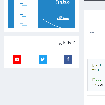
تابعنا على
[
1
,
1
,
=>
1
[
'cat'
,
=>
 dog