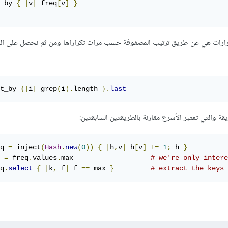
_by 
{
|
v
|
 freq
[
v
]
}
كرارات هي عن طريق ترتيب المصفوفة حسب مرات تكراراها ومن ثم نحصل على الع
t_by 
{|
i
|
 grep
(
i
).
length 
}.
last
 والتي تعتبر الأسرع مقارنة بالطريقتين السابقتين:
q 
=
 inject
(
Hash
.
new
(
0
))
{
|
h
,
v
|
 h
[
v
]
+=
1
;
 h 
}
 
=
 freq
.
values
.
max                   
# we're only intere
q
.
select
{
|
k
,
 f
|
 f 
==
 max 
}
# extract the keys 