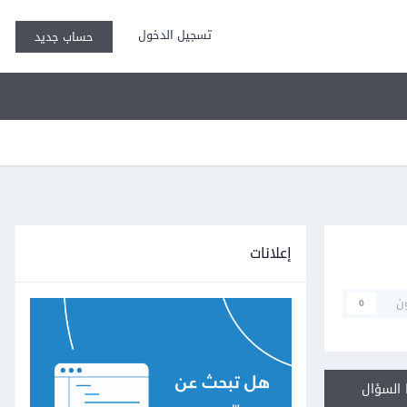
تسجيل الدخول
حساب جديد
إعلانات
ن
0
السؤال