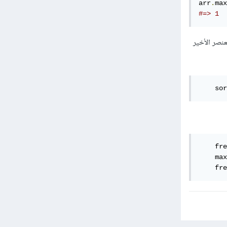
arr
.
max
#=> 1
نصر الأخير
    sor
    fre
    max
    fre