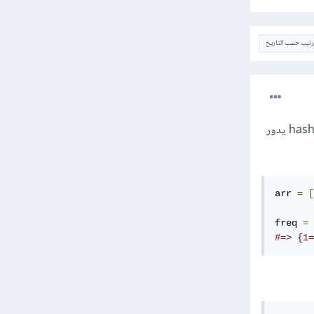
ترتيب حسب التاريخ
هنالك طرق عديدة في لغة روبي لإيجاد العنصر الأكثر تكرارا في مصفوفة معين، فيمكنك على سبيل المثال بناء hash يدور
arr 
=
[
freq 
=
 
#=> {1=