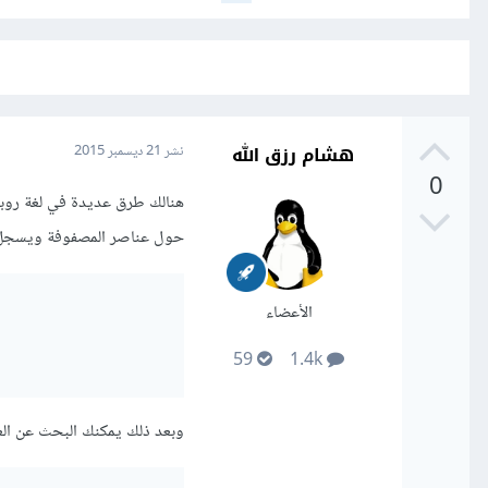
هشام رزق الله
نشر
21 ديسمبر 2015
0
حول عناصر المصفوفة ويسجل مر
الأعضاء
59
1.4k
وبعد ذلك يمكنك البحث عن العن