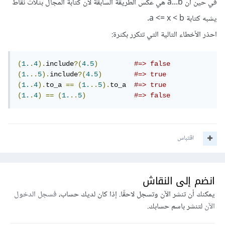
في حين أن a...b هي عكس الطريقة السابقة لأن كتابة المجال بثلاث نقاط
يشبه كتابة a <= x < b.
احذر الأخطاء التالية التي تتكرر بكثرة:
(
1.
.
4
).
include
?(
4.5
)
#=> false
(
1.
..
5
).
include
?(
4.5
)
#=> true
(
1.
.
4
).
to_a 
==
(
1.
..
5
).
to_a  
#=> true
(
1.
.
4
)
==
(
1.
..
5
)
#=> false
اقتباس
انضم إلى النقاش
يمكنك أن تنشر الآن وتسجل لاحقًا. إذا كان لديك حساب،
فسجل الدخول
الآن
لتنشر باسم حسابك.