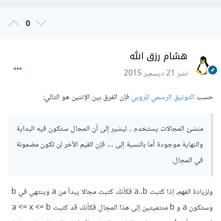
0
هشام رزق الله
نشر
21 ديسمبر 2015
حسب
التوثيق الرسمي للروبي
فإن الفرق بين الإثنين هو التالي:
منشئ المجالات يستخدم .. ليشير إلى أن المجال ستكون فيه البداية
والنهاية موجودة أما بالنسبة إلى … فإن القيم الأخر لن تكون مضمونة
في المجال.
ولزيادة الفهم، إذا كتبت a..b فكأنك كتبت مجالا يبدأ من a وينتهي في b
وستكون a و b منتميتين إلى هذا المجال فكأنك قد كتبت a <= x <= b