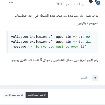
نشر
21 ديسمبر 2015
بدأت تعلم ريلز منذ مدة ووجدت هذه الأسطر في أحد التطبيقات
المبرمجة بالروبي:
validates_inclusion_of 
:
age
,
:
in
=>
21.
.
99
validates_exclusion_of 
:
age
,
:
in
=>
0.
..
21
,
:
message 
=>
"Sorry, you must be over 21"
ولم أفهم الفرق بين مجال النقطتين ومجال 3 نقاط فما الفرق بينهم؟
اقتباس
الترتيب حسب التقييم
الترتيب حسب التاريخ