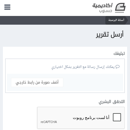
أسئلة البرمجة
أرسل تقرير
تبليغك
يمكنك إرسال رسالة مع التقرير بشكل اختياري
أضف صورة من رابط خارجي
التحقق البشري