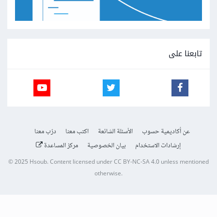
تابعنا على
عن أكاديمية حسوب
الأسئلة الشائعة
اكتب معنا
درّب معنا
إرشادات الاستخدام
بيان الخصوصية
مركز المساعدة
© 2025
Hsoub
.
Content licensed under
CC BY-NC-SA 4.0
unless mentioned
otherwise.