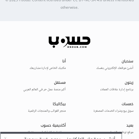
© 2025
Hsoub
.
Content licensed under
CC BY-NC-SA 4.0
unless mentioned
otherwise.