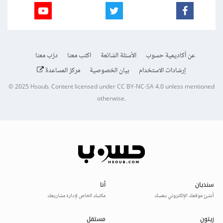
عن أكاديمية حسوب
الأسئلة الشائعة
اكتب معنا
درّب معنا
إرشادات الاستخدام
بيان الخصوصية
مركز المساعدة
© 2025
Hsoub
.
Content licensed under
CC BY-NC-SA 4.0
unless mentioned
otherwise.