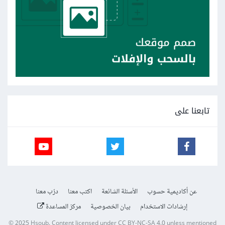
تابعنا على
عن أكاديمية حسوب
الأسئلة الشائعة
اكتب معنا
درّب معنا
إرشادات الاستخدام
بيان الخصوصية
مركز المساعدة
© 2025
Hsoub
.
Content licensed under
CC BY-NC-SA 4.0
unless mentioned