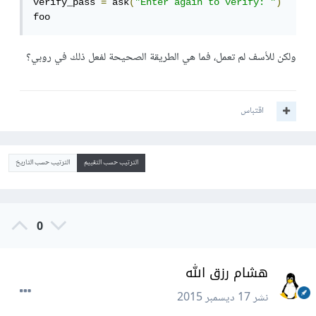
verify_pass 
=
 ask
(
"Enter again to verify: "
)
foo
ولكن للأسف لم تعمل، فما هي الطريقة الصحيحة لفعل ذلك في روبي؟
اقتباس
الترتيب حسب التقييم
الترتيب حسب التاريخ
0
هشام رزق الله
نشر
17 ديسمبر 2015