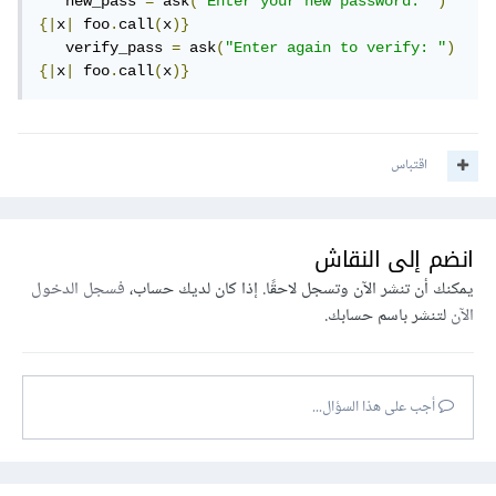
   new_pass 
=
 ask
(
"Enter your new password: "
)
{|
x
|
 foo
.
call
(
x
)}
   verify_pass 
=
 ask
(
"Enter again to verify: "
)
{|
x
|
 foo
.
call
(
x
)}
اقتباس
انضم إلى النقاش
يمكنك أن تنشر الآن وتسجل لاحقًا. إذا كان لديك حساب،
فسجل الدخول
الآن
لتنشر باسم حسابك.
أجب على هذا السؤال...