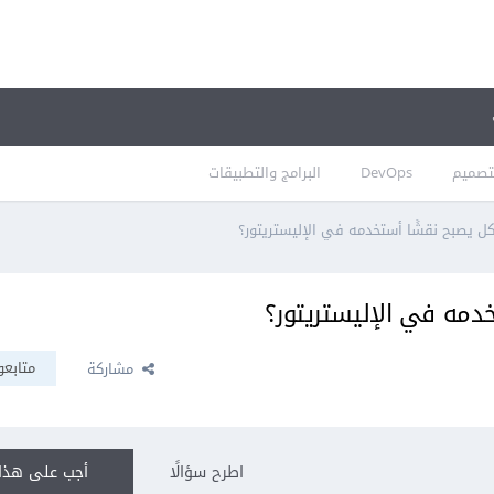
تصميم
DevOps
البرامج والتطبيقات
 يصبح نقشًا أستخدمه في الإليستريتور؟
مه في الإليستريتور؟
متابعو
مشاركة
اطرح سؤالًا
أجب على هذا 