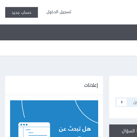
تسجيل الدخول
حساب جديد
إعلانات
ن
2
السؤال