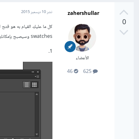
zahershullar
نشر
10 ديسمبر 2015
0
كل ما عليكِ القيام به هو فتح 
swatches وسيصبح بإمكانكِ استخدامه كنقش أو لون تعبئة وحتى حدود وأمور أخرى مختلفة.
1.
الأعضاء
46
625