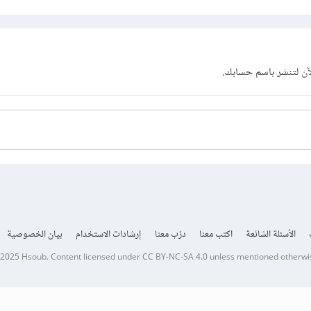
آن
لتنشر باسم حسابك.
الأسئلة الشائعة
اكتب معنا
درّب معنا
إرشادات الاستخدام
بيان الخصوصية
 2025
Hsoub
.
Content licensed under
CC BY-NC-SA 4.0
unless mentioned otherwi