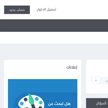
تسجيل الدخول
حساب جديد
إعلانات
ن
0
السؤال