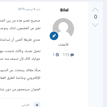
Bilel
نشر
6 ديسمبر 2015
0
صحيح تعتبر هذه من بين المش
تعبّر عن المضمون، لذلك يتوجب 
عندي طريقة أتمنى أن تساعدك ت
الأعضاء
تخيّل نفسك وكأنك تتحدث مع ص
1
115
جوابك كاف لأن تستمد منه عنو
مثلًا: مقالك يتحدّث عن التسو
الإلكتروني وخاصة الطرق الفعال
العنوان سيتمحور من دون شك حو
اقتباس