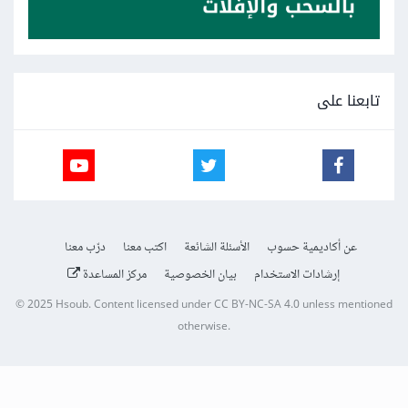
تابعنا على
عن أكاديمية حسوب
الأسئلة الشائعة
اكتب معنا
درّب معنا
إرشادات الاستخدام
بيان الخصوصية
مركز المساعدة
© 2025
Hsoub
.
Content licensed under
CC BY-NC-SA 4.0
unless mentioned
otherwise.