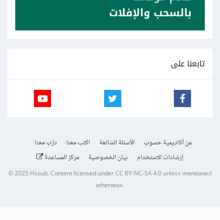
تابعنا على
عن أكاديمية حسوب
الأسئلة الشائعة
اكتب معنا
درّب معنا
إرشادات الاستخدام
بيان الخصوصية
مركز المساعدة
© 2025
Hsoub
.
Content licensed under
CC BY-NC-SA 4.0
unless mentioned
otherwise.