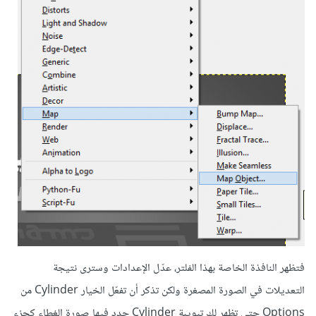
فتظهر النافذة الخاصة بهذا الفلتر، عدّل الإعدادات وسترى نتيجة
التعديلات في الصورة المصغرة ولكن تذكر أن تفعّل الخيار Cylinder من
Options حتى تظهر لك تبويبة Cylinder حدد فيها صورة الغطاء كجزء