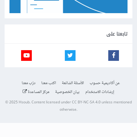
تابعنا على
عن أكاديمية حسوب
الأسئلة الشائعة
اكتب معنا
درّب معنا
إرشادات الاستخدام
بيان الخصوصية
مركز المساعدة
© 2025
Hsoub
.
Content licensed under
CC BY-NC-SA 4.0
unless mentioned
otherwise.