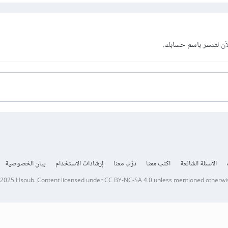
آن
لتنشر باسم حسابك.
الأسئلة الشائعة
اكتب معنا
درّب معنا
إرشادات الاستخدام
بيان الخصوصية
 2025
Hsoub
.
Content licensed under
CC BY-NC-SA 4.0
unless mentioned otherwi