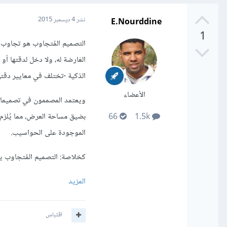
E.Nourddine
نشر
4 ديسمبر 2015
1
التصميم المُتجاوب هو تجاوب ا
العَارضة له، ولا دخل لدقتها أ
الذكية -تختلف في معايير دقته
الأعضاء
ويعتمد المصممون في تصميماته
بضيق مساحة العرض، مما يُلزم 
66
1.5k
الموجودة على الحواسيب.
كخلاصة: التصميم المُتجاوب ي
المزيد
اقتباس