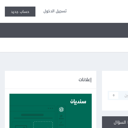
تسجيل الدخول
حساب جديد
إعلانات
ن
0
السؤال