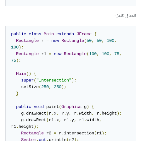
المثال كامل:
public
class
Main
extends
JFrame
{
Rectangle
 r 
=
new
Rectangle
(
50
,
50
,
100
,
100
);
Rectangle
 r1 
=
new
Rectangle
(
100
,
100
,
75
,
75
);
Main
()
{
super
(
"Intersection"
);
    setSize
(
250
,
250
);
}
public
void
 paint
(
Graphics
 g
)
{
    g
.
drawRect
(
r
.
x
,
 r
.
y
,
 r
.
width
,
 r
.
height
);
    g
.
drawRect
(
r1
.
x
,
 r1
.
y
,
 r1
.
width
,
r1
.
height
);
Rectangle
 r2 
=
 r
.
intersection
(
r1
);
System
.
out
.
println
(
r2
);