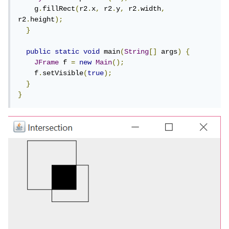
    g
.
fillRect
(
r2
.
x
,
 r2
.
y
,
 r2
.
width
,
r2
.
height
);
}
public
static
void
 main
(
String
[]
 args
)
{
JFrame
 f 
=
new
Main
();
    f
.
setVisible
(
true
);
}
}